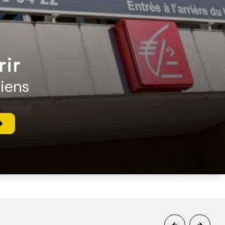
rir
biens