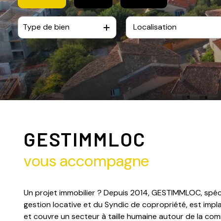
contact
Type de bien
De l'ancien
à l'année
De l'immo pro
De l'immo pro
GESTIMMLOC
vous accompagne
Un projet immobilier ? Depuis 2014, GESTIMMLOC, spéci
gestion locative et du Syndic de copropriété, est impl
et couvre un secteur à taille humaine autour de la c