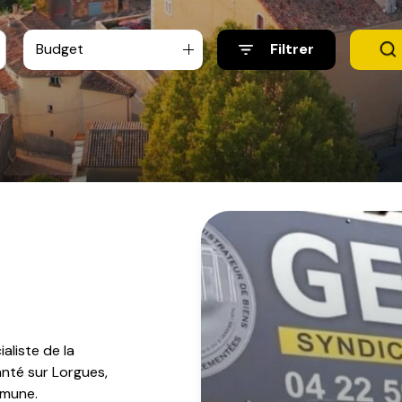
Budget
Filtrer
aliste de la
anté sur Lorgues,
ommune.