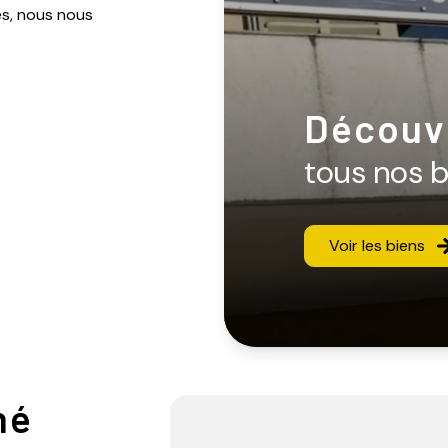
és, nous nous
Découv
tous nos 
Voir les biens
né