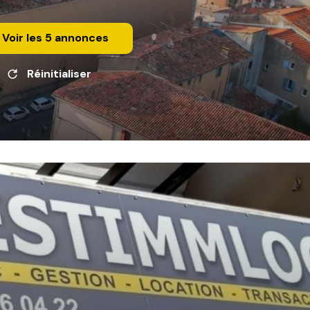
Voir les
5
annonces
Réinitialiser