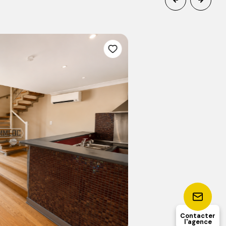
1
55.94
chambre(s)
m²
Contacter
l'agence