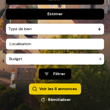
De l'immo pro
contact
Estimer
à l'année
De l'immo pro
Type de bien
Budget
Filtrer
Voir les
6
annonces
Réinitialiser